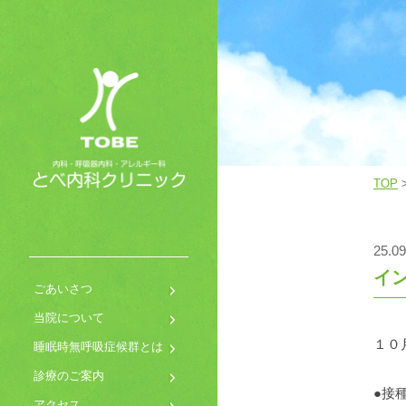
TOP
25.09
イ
ごあいさつ
当院について
１０
睡眠時無呼吸症候群とは
診療のご案内
●接
アクセス