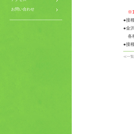
２
お問い合わせ
※
●接
●金
各種
●接
≪一覧